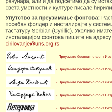
рачунара, али и да подсетимо да су иста
света уметности и културе писале ћирил
Упутство за преузимање фонтова:
Расп
посебан фолдер и инсталирајте у систем
тастатуру Serbian (Cyrillic). Уколико има
инсталацијом фонтова пишите на адресу
cirilovanje@uns.org.rs
- Преузмите бесплатно фонт Иво
- Преузмите бесплатно фонт Иси
- Преузмите бесплатно фонт Лаз
- Преузмите бесплатно фонт Пат
- Преузмите бесплатно фонт Вет