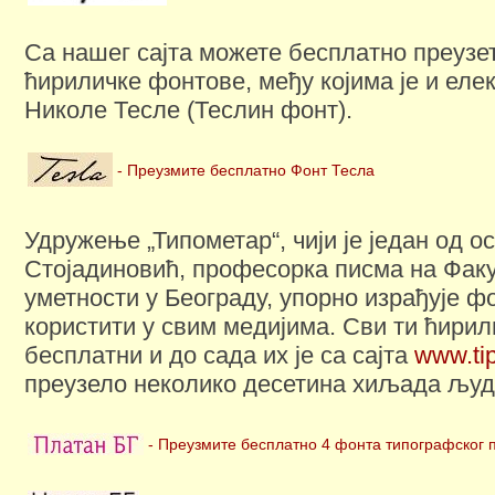
Са нашег сајта можете бесплатно преузет
ћириличке фонтове, међу којима је и еле
Николе Тесле (Теслин фонт).
- Преузмите бесплатно Фонт Тесла
Удружење „Типометар“, чији је један од 
Стојадиновић, професорка писма на Фак
уметности у Београду, упорно израђује фо
користити у свим медијима. Сви ти ћири
бесплатни и до сада их је са сајта
www.ti
преузело неколико десетина хиљада људ
- Преузмите бесплатно 4 фонта типографског 