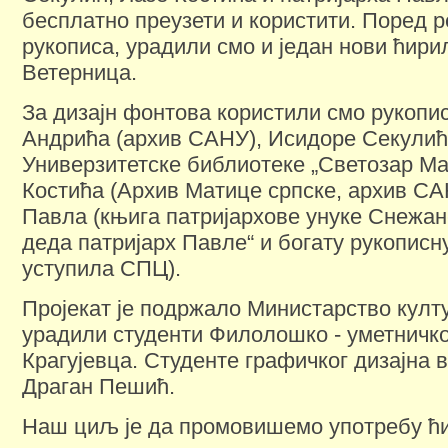
бесплатно преузети и користити. Поред р
рукописа, урадили смо и један нови ћири
Ветерница.
За дизајн фонтова користили смо рукопи
Андрића (архив САНУ), Исидоре Секулић
Универзитетске библиотеке „Светозар Ма
Костића (Архив Матице српске, архив СА
Павла (књига патријархове унуке Снежан
деда патријарх Павле“ и богату рукописну
уступила СПЦ).
Пројекат је подржало Министарство култу
урадили студенти Филолошко - уметничко
Крагујевца. Студенте графичког дизајна 
Драган Пешић.
Наш циљ је да промовишемо употребу ћи