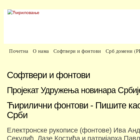
Почетна
О нама
Софтвери и фонтови
Срб домени (
Софтвери и фонтови
Пројекат Удружења новинара Србиј
Ћирилични фонтови - Пишите ка
Срби
Електронске рукописе (фонтове) Ива Ан
Секулић, Лазе Костића и патријарха Пав