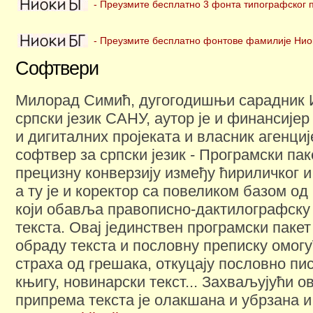
- Преузмите бесплатно 3 фонта типографског 
- Преузмите бесплатно фонтове фамилије Нио
Софтвери
Милорад Симић, дугогодишњи сарадник И
српски језик САНУ, аутор је и финансијер
и дигиталних пројеката и власник агенц
софтвер за српски језик - Програмски па
прецизну конверзију између ћириличког и
а ту је и коректор са повеликом базом од
који обавља правописно-дактилографску
текста. Овај јединствен програмски паке
обраду текста и пословну преписку омогу
страха од грешака, откуцају пословно пи
књигу, новинарски текст... Захваљујући о
припрема текста је олакшана и убрзана и