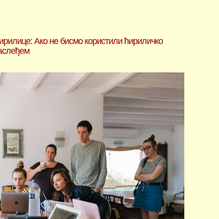
ирилице: Ако не бисмо користили ћириличко
наслеђем