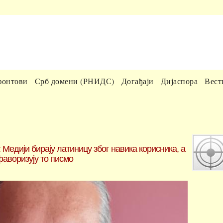
фонтови
Срб домени (РНИДС)
Догађаји
Дијаспора
Вест
: Медији бирају латиницу због навика корисника, а
фаворизују то писмо