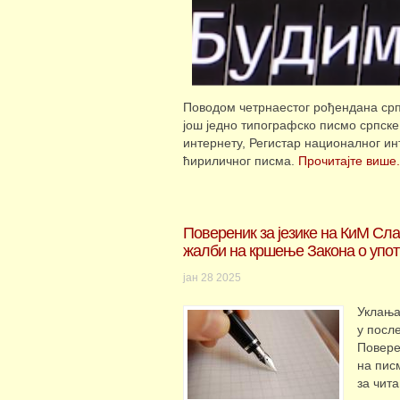
Поводом четрнаестог рођендана срп
још једно типографско писмо српск
интернету, Регистар националног и
ћириличног писма.
Прочитајте више.
Повереник за језике на КиМ Сл
жалби на кршење Закона о упот
јан
28
2025
Уклања
у после
Повере
на пис
за чита