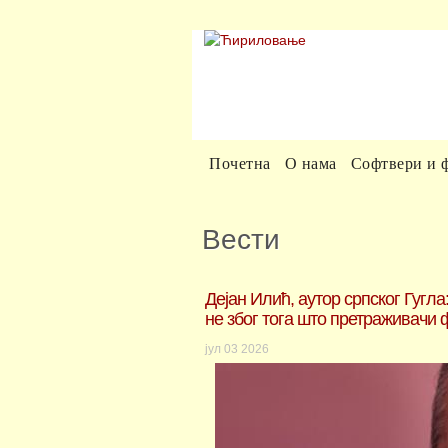
Почетна
О нама
Софтвери и 
Вести
Дејан Илић, аутор српског Гугла
не због тога што претраживачи 
јул
03
2026