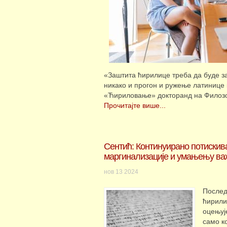
«Заштита ћирилице треба да буде за
никако и прогон и ружење латинице к
«Ћириловање» докторанд на Филоз
Прочитајте више...
Сентић: Континуирано потискив
маргинализације и умањењу ва
нов
13
2024
Послед
ћирили
оцењуј
само ко