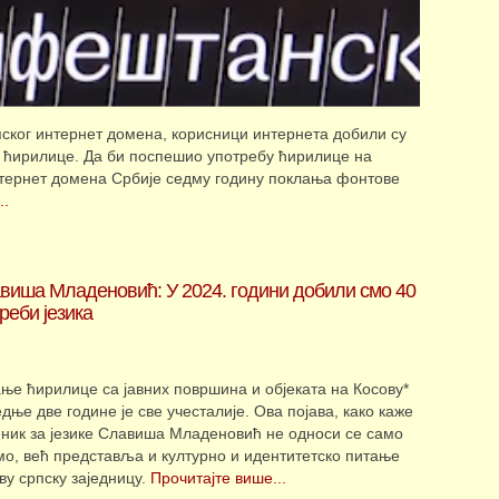
ског интернет домена, корисници интернета добили су
е ћирилице. Да би поспешио употребу ћирилице на
нтернет домена Србије седму годину поклања фонтове
..
авиша Младеновић: У 2024. години добили смо 40
реби језика
ње ћирилице са јавних површина и објеката на Косову*
дње две године је све учесталије. Ова појава, како каже
ник за језике Славиша Младеновић не односи се само
мо, већ представља и културно и идентитетско питање
ву српску заједницу.
Прочитајте више...