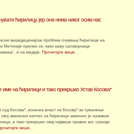
вати ћирилицу, јер она нема никог осим нас
ксни вишедеценијски проблем очувања ћирилице на
 и Метохији прелио се, како кажу саговорници
овања“, и на медије.
Прочитајте више...
је име на ћирилици и тако прекршио Устав Косова*
и суд Косова*, коначна власт на Косову* за тумачење
, свој званични натпис на ћирилици заменио је називом
ници, и тако прекршио овај највиши правни акт, сазнаје
рочитајте више...