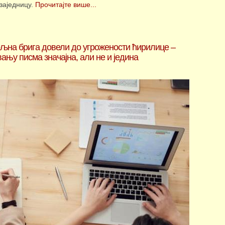
 заједницу.
Прочитајте више...
љна брига довели до угрожености ћирилице –
вању писма значајна, али не и једина