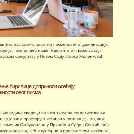
штита нас самих, заштита писмености и цивилизације,
оја је, такође, део нашег идентитета», каже за сајт
офском факултету у Новом Саду Жарко Миленковић.
ање ћирилице доприноси осећају
жности овог писма
њих година сведоци смо континуираног потискивања
це у јавном простору и истицању латинице, што, како
е заменик Омбудсмана у Приштини Срђан Сентић, није
муникацијски, већ и културни и идентитетски изазов за