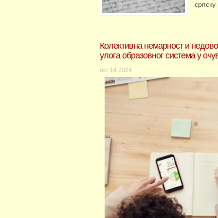
српску
Колективна немарност и недово
улога образовног система у очу
окт
14
2024