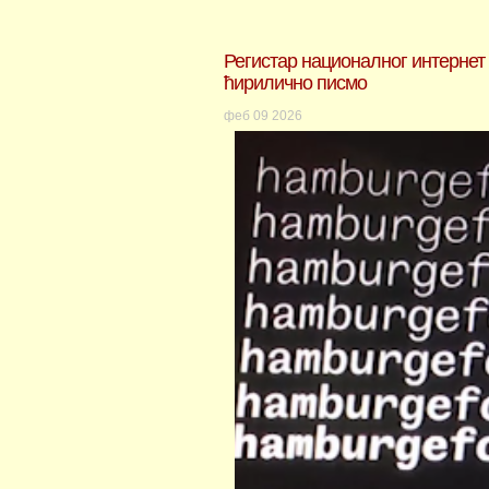
Регистар националног интернет
ћирилично писмо
феб
09
2026