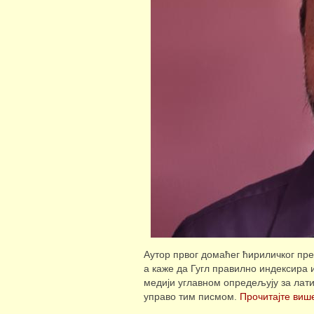
Аутор првог домаћег ћириличког пре
а каже да Гугл правилно индексира 
медији углавном опредељују за лати
управо тим писмом.
Прочитајте више