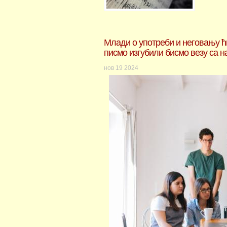
Млади о употреби и неговању ћ
писмо изгубили бисмо везу са 
нов
19
2024