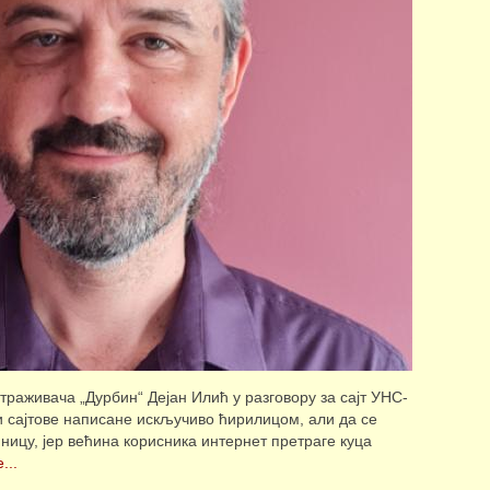
траживача „Дурбин“ Дејан Илић у разговору за сајт УНС-
и сајтове написане искључиво ћирилицом, али да се
ницу, јер већина корисника интернет претраге куца
...