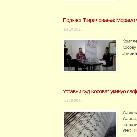
Подкаст Ћириловања: Морамо чу
јан
10
2025
Компле
Косову
„Ћирил
Уставни суд Косова* укинуо сво
јан
10
2025
Уставн
Устава
на лати
УНС.
П