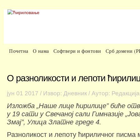
Почетна
О нама
Софтвери и фонтови
Срб домени (
О разноликости и лепоти ћирили
јун
01
2017
/ Извор: Дневник
/ Аутор: Редакција
Изложба „Наше лице ћирилице” биће отв
у 19 сати у Свечаној сали Гимназије „Јо
Змај”, Улица Златне греде 4.
Разноликост и лепоту ћириличног писма 