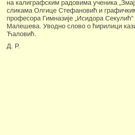
на калиграфским радовима ученика „Змај 
сликама Олгице Стефановић и графички
професора Гимназије „Исидора Секулић”
Малешева. Уводно слово о ћирилици каз
Ћаловић.
Д. Р.