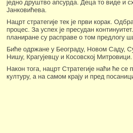
једно друштво апсурда. Деца то виде и сх
Јанковићева.
Нацрт стратегије тек је први корак. Одбр
процес. За успех је пресудан континуитет.
планиране су расправе о том предлогу ш
Биће одржане у Београду, Новом Саду, С
Нишу, Крагујевцу и Косовској Митровици.
Након тога, нацрт Стратегије наћи ће се
културу, а на самом крају и пред посаниц