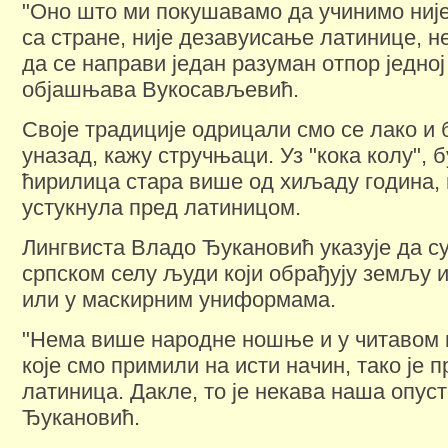
"Оно што ми покушавамо да учинимо ниј
са стране, није дезавуисање латинице, н
да се направи један разуман отпор једној
објашњава Вукосављевић.
Своје традиције одрицали смо се лако и
уназад, кажу стручњаци. Уз "кока колу", 
ћирилица стара више од хиљаду година, 
устукнула пред латиницом.
Лингвиста Владо Ђукановић указује да су
српском селу људи који обрађују земљу 
или у маскирним униформама.
"Нема више народне ношње и у читавом 
које смо примили на исти начин, тако је 
латиница. Дакле, то је некава наша опуст
Ђукановић.