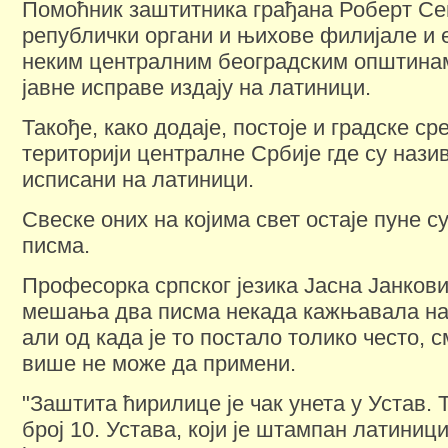
Помоћник заштитника грађана Роберт Сеп
републички органи и њихове филијале и 
неким централним београдским општинам
јавне исправе издају на латиници.
Такође, како додаје, постоје и градске ср
територији централне Србије где су нази
исписани на латиници.
Свеске оних на којима свет остаје пуне 
писма.
Професорка српског језика Јасна Јанкови
мешања два писма некада кажњавала на
али од када је то постало толико често, 
више не може да примени.
"Заштита ћирилице је чак унета у Устав. Т
број 10. Устава, који је штампан латиници