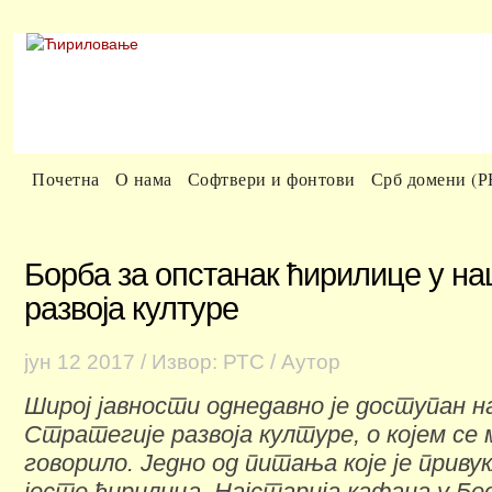
Почетна
О нама
Софтвери и фонтови
Срб домени (
Борба за опстанак ћирилице у на
развоја културе
јун
12
2017
/ Извор: РТС
/ Аутор
Широј јавности однедавно је доступан 
Стратегије развоја културе, о којем се
говорило. Једно од питања које је приву
јесте ћирилица. Најстарија кафана у Бео