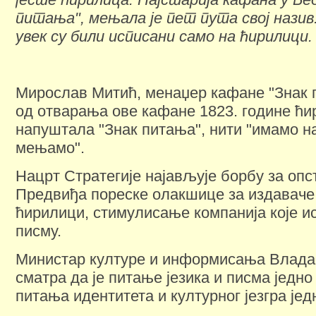
питања", мењала је пет пута свој назив.
увек су били исписани само на ћирилици.
Мирослав Митић, менаџер кафане "Знак 
од отварања ове кафане 1823. године ћи
напуштала "Знак питања", нити "имамо на
мењамо".
Нацрт Стратегије најављује борбу за опс
Предвиђа пореске олакшице за издаваче 
ћирилици, стимулисање компанија које ис
писму.
Министар културе и информисања Влад
сматра да је питање језика и писма једно
питања идентитета и културног језгра јед