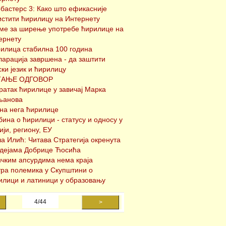
бастерс 3: Како што ефикасније
истити ћирилицу на Интернету
ме за ширење употребе ћирилице на
ернету
илица стабилна 100 година
ларација завршена - да заштити
ски језик и ћирилицу
ТАЊЕ ОДГОВОР
ратак ћирилице у завичај Марка
анова
на нега ћирилице
бина о ћирилици - статусу и односу у
ији, региону, ЕУ
а Илић: Читава Стратегија окренута
идејама Добрице Ћосића
ичким апсурдима нема краја
ра полемика у Скупштини о
илици и латиници у образовању
4/44
>