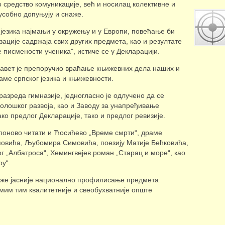
о средство комуникације, већ и носилац колективне и
усобно допуњују и снаже.
г језика најмањи у окружењу и у Европи, повећање би
ације садржаја свих других предмета, као и резултате
исмености ученика", истиче се у Декларацији.
савет је препоручио враћање књижевних дела наших и
раме српског језика и књижевности.
азреда гимназије, једногласно је одлучено да се
нолошког развоја, као и Заводу за унапређивање
о предлог Декларације, тако и предлог ревизије.
 поново читати и Ћосићево „Време смрти“, драме
овића, Љубомира Симовића, поезију Матије Бећковића,
ог „Албатроса“, Хемингвејев роман „Старац и море“, као
у“.
аже јасније национално профилисање предмета
амим тим квалитетније и свеобухватније опште