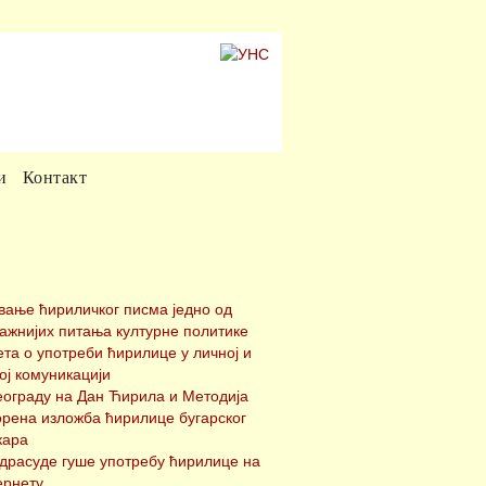
и
Контакт
вање ћириличког писма једно од
важнијих питања културне политике
ета о употреби ћирилице у личној и
ој комуникацији
еограду на Дан Ћирила и Методија
орена изложба ћирилице бугарског
кара
драсуде гуше употребу ћирилице на
ернету