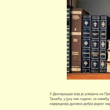
У Декларацији која је усвојена на Пр
Тршићу, у јуну ове године, се измеђ
највреднија духовна добра једног на