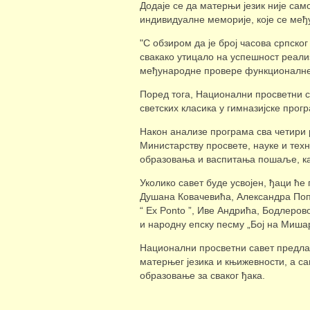
Додаје се да матерњи језик није сам
индивидуалне меморије, које се међ
"С обзиром да је број часова српско
свакако утицало на успешност реализ
међународне провере функционалне п
Поред тога, Национални просветни 
светских класика у гимназијске прог
Након анализе програма сва четири р
Министарству просвете, науке и тех
образовања и васпитања пошаље, как
Уколико савет буде усвојен, ђаци ће
Душана Ковачевића, Александра Поп
“ Ex Ponto ”, Иве Андрића, Бодлеров
и народну епску песму „Бој на Мишар
Национални просветни савет предл
матерњег језика и књижевности, а с
образовање за сваког ђака.