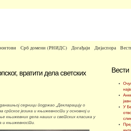
фонтови
Срб домени (РНИДС)
Догађаји
Дијаспора
Вест
Вести
пског, вратити дела светских
Очу
нај
Анк
јавн
 данашњој седници подржао „Декларацију о
У Б
а српског језика и књижевности у основној и
отв
ње књижевних дела наших и светских класика у
сли
ка и књижевности.
Пре
инт