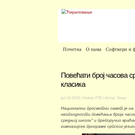
Почетна
О нама
Софтвери и 
Повећати број часова ср
класика
јул
18
2020
/ Извор: РТВ
/ Аутор: Танјуг
Национални просветни савет је на
неопходности повећања броја часов
средњој школи" и препоручио враћа
гимназијске програме српског јези