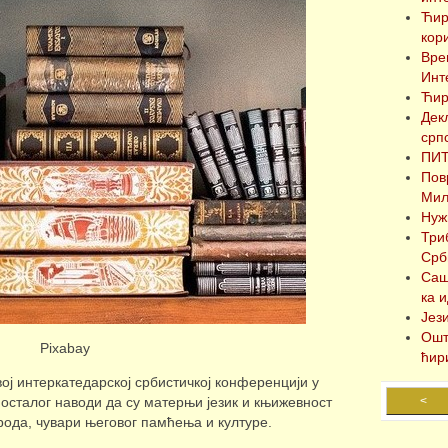
Ћир
кор
Вре
Инт
Ћир
Дек
срп
ПИ
Пов
Миљ
Нуж
Три
Срб
Саш
ка 
Јез
Ошт
Pixabay
ћир
вој интеркатедарској србистичкој конференцији у
у осталог наводи да су матерњи језик и књижевност
<
рода, чувари његовог памћења и културе.