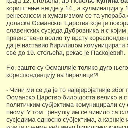
краја 12. стољећа, до Повеље
Кулина ба
кориштење негдје у 14., а кулминација у 
ренесансом и хуманизмом се та упораба 
доласка Османског Царства које је покор
славенских сусједа Дубровника и с којим
првенствено водио ту врсту кореспонден
да је наставио ћирилицом комуницирати 
све до 19. стољећа, рекао је Паскојевић.
Но, зашто су Османлије толико дуго њег
кореспонденцију на ћирилици?!
- Чини ми се да је то највјеројатније због 
Османско Царство било доста велико и с
политичким субјектима комуницирали су о
писму. У том тренутку им се чинило са с
сусједима односно субјектима, а касније
који је с њима већ имао ћириличку корес