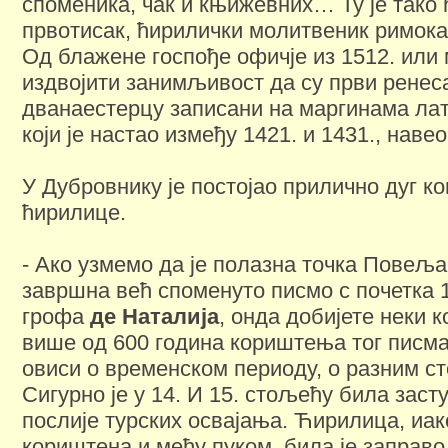
споменика, чак и књижевних… Ту је тако
првотисак, ћирилички молитвеник римока
Од блажене госпође офичје из 1512. или
издвојити занимљивост да су први ренес
дванаестерцу записани на маргинама лат
који је настао између 1421. и 1431., навео
У Дубровнику је постојао прилично дуг к
ћирилице.
- Ако узмемо да је полазна точка Повеља
завршна већ споменуто писмо с почетка 
грофа
де
Наталија
, онда добијете неки 
више од 600 година кориштења тог писма. 
овиси о временском периоду, о разним 
Сигурно је у 14. И 15. стољећу била заст
послије турских освајања. Ћирилица, иак
кориштена и међу пуком, била је заправ