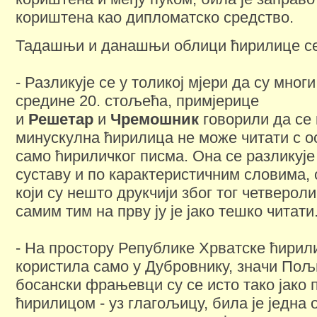
кориштена као дипломатско средство.
Тадашњи и данашњи облици ћирилице се 
- Разликује се у толикој мјери да су мног
средине 20. стољећа, примјерице
и
Решетар
и
Чремошник
говорили да се 
минускулна ћирилица не може читати с 
само ћириличког писма. Она се разликује
суставу и по карактеристичним словима,
који су нешто друкчији због тог четвероли
самим тим на прву ју је јако тешко читати
- На простору Републике Хрватске ћирили
користила само у Дубровнику, значи Пољи
босански фрањевци су се исто тако јако
ћирилицом - уз глагољицу, била је једна 