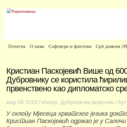
Почетна
О нама
Софтвери и фонтови
Срб домени (
Кристиан Паскојевић Више од 600
Дубровнику се користила ћирили
првенствено као дипломатско ср
мар
09
2020
/ Извор: Дубровачки вијесник
/ Ау
У склопу Мјесеца хрватског језика докт
Кристиан Паскојевић одржао је у Салочи