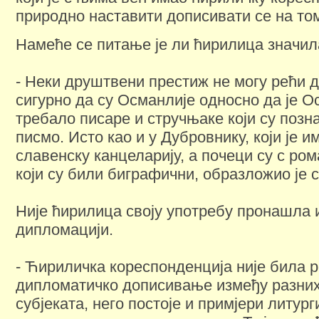
природно наставити дописивати се на то
Намеће се питање је ли ћирилица значил
- Неки друштвени престиж не могу рећи д
сигурно да су Османлије односно да је 
требало писаре и стручњаке који су поз
писмо. Исто као и у Дубровнику, који је и
славенску канцеларију, а почеци су с ро
који су били биграфични, образложио је 
Није ћирилица своју употребу пронашла 
дипломацији.
- Ћириличка кореспонденција није била 
дипломатичко дописивање између разни
субјеката, него постоје и примјери литур