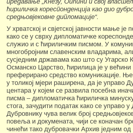
предавање „Кнезу, Опћини и свој властел
ћириличка кореспонденција као дио дубр
средњовјековне дипломације“.
У хрватској и свјетској јавности мање је
како се у сврху дипломатичке кореспонд
служио и с ћириличким писмом. У комуни
многобројним славенским владарима, ал
сусједним државама као што су Угарско 
Османско Царство, ћирилица је у већини
преферирано средство комуникације. Ње
у толикој мјери раширена, да је управо Д
центара у којем се развила посебна инач
писма – дипломатичка ћириличка минуску
стога, зачудити податак како се управо 
Дубровнику чува велик број средњовјеко
повеља и докумената, чији се коначан бро
чинећи тако дубровачки Архив једним од 