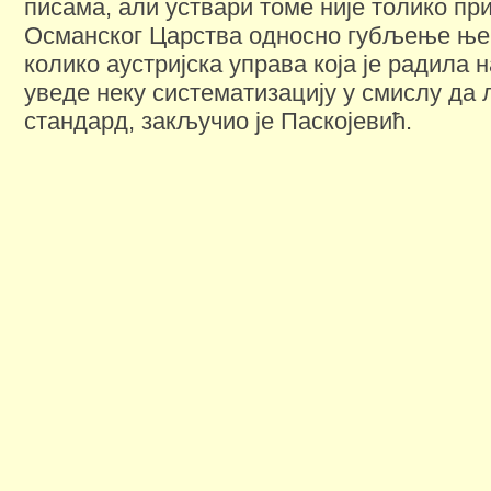
писама, али уствари томе није толико пр
Османског Царства односно губљење ње
колико аустријска управа која је радила 
уведе неку систематизацију у смислу да
стандард, закључио је Паскојевић.