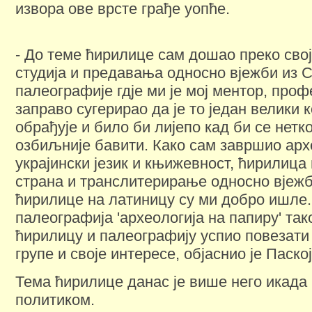
извора ове врсте грађе уопће.
- До теме ћирилице сам дошао преко свој
студија и предавања односно вјежби из 
палеографије гдје ми је мој ментор, про
заправо сугерирао да је то један велики к
обрађује и било би лијепо кад би се нетк
озбиљније бавити. Како сам завршио арх
украјински језик и књижевност, ћирилица
страна и транслитерирање односно вјеж
ћирилице на латиницу су ми добро ишле.
палеографија 'археологија на папиру' так
ћирилицу и палеографију успио повезати 
групе и своје интересе, објаснио је Паско
Тема ћирилице данас је више него икада
политиком.