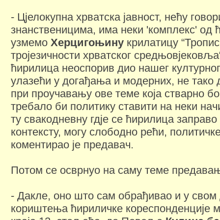
- Цјелокупна хрватска јавност, нећу говор
знанственицима, има неки 'комплекс' од 
узмемо
Херцигоњину
крилатицу “Тропис
тројезичности хрватског средњовјековља“,
ћирилица неоспорив дио нашег културног
улазећи у догађања и модерних, не тако
при проучавању ове теме која стварно бо
требало би политику ставити на неки нач
ту свакодневну гдје се ћирилица заправо
контексту, могу слободно рећи, политичке
коментирао је предавач.
Потом се осврнуо на саму теме предава
- Дакле, оно што сам обрађивао и у свом 
кориштења ћириличке кореспонденције м